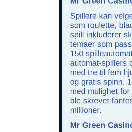
Mr Green Casino
Spillere kan velge
som roulette, bl
spill inkluderer
temaer som passe
150 spilleautoma
automat-spillers 
med tre til fem h
og gratis spinn. 
med mulighet for
ble skrevet fante
millioner.
Mr Green Casin