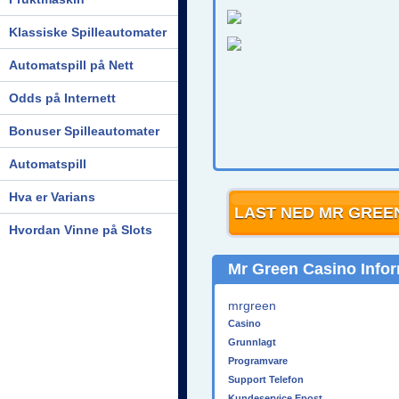
Klassiske Spilleautomater
Automatspill på Nett
Odds på Internett
Bonuser Spilleautomater
Automatspill
Hva er Varians
LAST NED MR GREE
Hvordan Vinne på Slots
Mr Green Casino Info
mrgreen
Casino
Grunnlagt
Programvare
Support Telefon
Kundeservice Epost