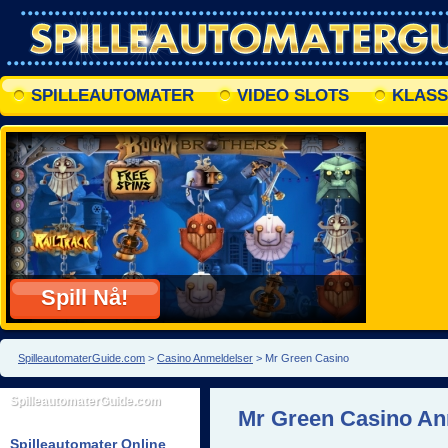
SPILLEAUTOMATER
VIDEO SLOTS
KLASS
GRATIS SPILLEAUTOMATER
FREE SLOTS
Spill Nå!
SpilleautomaterGuide.com
>
Casino Anmeldelser
>
Mr Green Casino
SpilleautomaterGuide.com
Mr Green Casino An
Spilleautomater Online