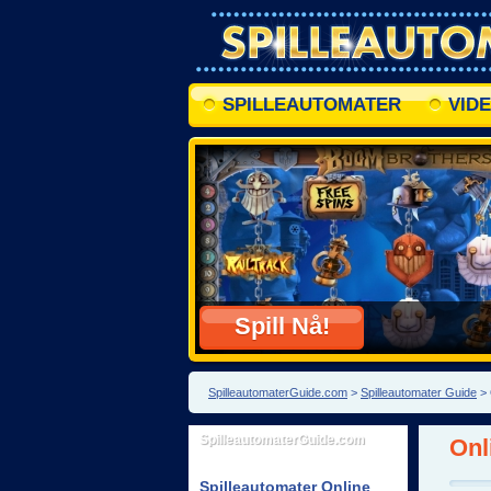
SPILLEAUTOMATER
VID
GRATIS SPILLEAUTOMATER
Spill Nå!
SpilleautomaterGuide.com
>
Spilleautomater Guide
>
SpilleautomaterGuide.com
Onl
Spilleautomater Online