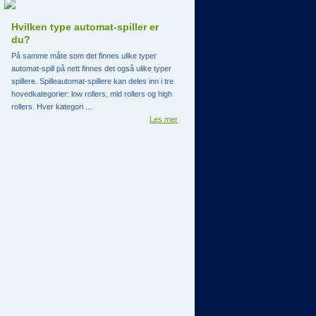
Hvilken type automat-spiller er
du?
På samme måte som det finnes ulike typer
automat-spill på nett finnes det også ulike typer
spillere. Spilleautomat-spillere kan deles inn i tre
hovedkategorier: low rollers, mid rollers og high
rollers. Hver kategori ...
Les mer