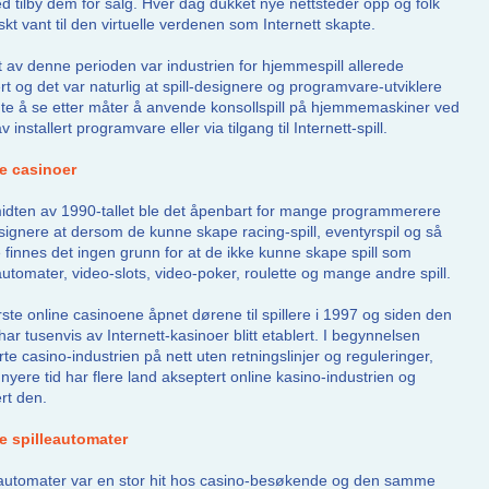
d tilby dem for salg. Hver dag dukket nye nettsteder opp og folk
skt vant til den virtuelle verdenen som Internett skapte.
t av denne perioden var industrien for hjemmespill allerede
rt og det var naturlig at spill-designere og programvare-utviklere
te å se etter måter å anvende konsollspill på hjemmemaskiner ved
v installert programvare eller via tilgang til Internett-spill.
e casinoer
idten av 1990-tallet ble det åpenbart for mange programmerere
signere at dersom de kunne skape racing-spill, eventyrspil og så
 finnes det ingen grunn for at de ikke kunne skape spill som
automater, video-slots, video-poker, roulette og mange andre spill.
ste online casinoene åpnet dørene til spillere i 1997 og siden den
ar tusenvis av Internett-kasinoer blitt etablert. I begynnelsen
te casino-industrien på nett uten retningslinjer og reguleringer,
nyere tid har flere land akseptert online kasino-industrien og
rt den.
e spilleautomater
eautomater var en stor hit hos casino-besøkende og den samme