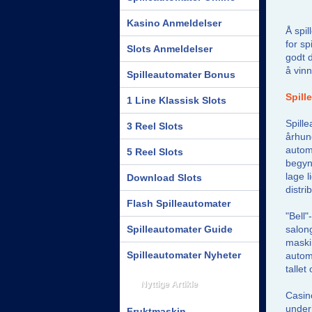
Kasino Anmeldelser
Å spi
for sp
Slots Anmeldelser
godt d
å vin
Spilleautomater Bonus
Spill
1 Line Klassisk Slots
Spill
3 Reel Slots
århun
automa
5 Reel Slots
begyn
lage l
Download Slots
distr
Flash Spilleautomater
"Bell
Spilleautomater Guide
salong
maski
Spilleautomater Nyheter
autom
tallet
Nyttige Artikle
Casin
under
Fruktmaskin