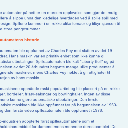
lle automater på nett er en morsom opplevelse som gjør det mulig
illere å slippe unna den kjedelige hverdagen ved å spille spill med
esign. Spillene kommer i en rekke ulike temaer og tilbyr sjansen til
ne store pengesummer.
eautomatens historie
eautomaten ble oppfunnet av Charles Fey mot slutten av det 19.
dret. Hans maskin var en primitiv enhet som ikke kunne gi
tiske utbetalinger. Spilleautomaten ble kalt "Liberty Bell" og på
nelsen av det 20.århundret begynte mange ulike produsenter å
ignende maskiner, mens Charles Fey nektet å gi rettigheter til
ibusjon av hans maskin.
"-maskinene oppnådde raskt popularitet og ble plassert på en rekke
er, bordeller, frisør-salonger og bowlinghaller. Ingen av disse
nene kunne gjøre automatiske utbetalinger. Den første
atiske maskinen ble ikke oppfunnet før på begynnelsen av 1960-
 og den første video spilleautomaten ble oppfunnet i 1978.
o-industrien adopterte først spilleautomatene som et
holdnings-middel for damene mens mennene deres gamblet. De