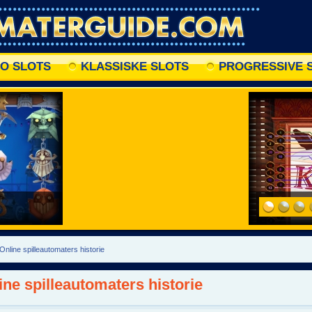
EO SLOTS
KLASSISKE SLOTS
PROGRESSIVE 
FREE SLOTS
Online spilleautomaters historie
ine spilleautomaters historie