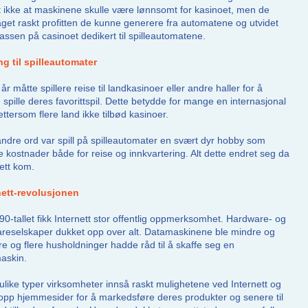
t ikke at maskinene skulle være lønnsomt for kasinoet, men de
get raskt profitten de kunne generere fra automatene og utvidet
assen på casinoet dedikert til spilleautomatene.
ng til spilleautomater
e år måtte spillere reise til landkasinoer eller andre haller for å
spille deres favorittspil. Dette betydde for mange en internasjonal
ettersom flere land ikke tilbød kasinoer.
ndre ord var spill på spilleautomater en svært dyr hobby som
 kostnader både for reise og innkvartering. Alt dette endret seg da
ett kom.
nett-revolusjonen
0-tallet fikk Internett stor offentlig oppmerksomhet. Hardware- og
areselskaper dukket opp over alt. Datamaskinene ble mindre og
ere og flere husholdninger hadde råd til å skaffe seg en
askin.
ulike typer virksomheter innså raskt mulighetene ved Internett og
 opp hjemmesider for å markedsføre deres produkter og senere til