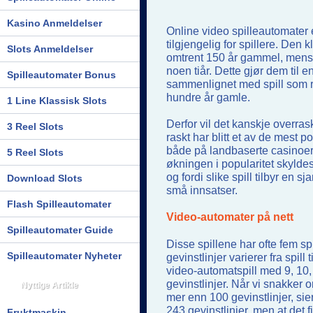
Kasino Anmeldelser
Online video spilleautomater 
tilgjengelig for spillere. Den
Slots Anmeldelser
omtrent 150 år gammel, mens v
noen tiår. Dette gjør dem til e
Spilleautomater Bonus
sammenlignet med spill som ro
hundre år gamle.
1 Line Klassisk Slots
Derfor vil det kanskje overra
3 Reel Slots
raskt har blitt et av de mest 
både på landbaserte casinoer
5 Reel Slots
økningen i popularitet skyldes
og fordi slike spill tilbyr en s
Download Slots
små innsatser.
Flash Spilleautomater
Video-automater på nett
Spilleautomater Guide
Disse spillene har ofte fem s
Spilleautomater Nyheter
gevinstlinjer varierer fra spill t
video-automatspill med 9, 10, 
gevinstlinjer. Når vi snakker
Nyttige Artikle
mer enn 100 gevinstlinjer, sier
243 gevinstlinjer, men at det 
Fruktmaskin