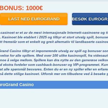
BONUS: 1000€
LAST NED EUROGRAND
BESØK EUROGR
CASINO
 casinoet er et av de mest internasjonale Internett-casinoene og t
. Kasinoet ble etablert i 2025 og tilbyr et stort utvalg spill, bonu
tt fremstår som et enkelt og greit alternativ til landbaserte casinoe
rand Casino tilbyr et imponerende utvalg av spill og bonuser s
velse for alle spillere. Med over 100 ulike kasinospill, fra videoaut
d noe å velge mellom. Spillere kan dra nytte av den generøse vel
d ekstra fordeler som cashback-bonuser og VIP-programmet. Kundes
 at alle spørsmål besvares. Enten du er en ny spiller eller en erfare
 på dette stilige kasinoet. Utforsk mer om tilbudene ved å besøke
uroGrand Casino