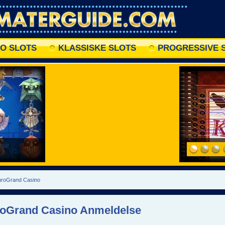
EO SLOTS
KLASSISKE SLOTS
PROGRESSIVE 
FREE SLOTS
roGrand Casino
oGrand Casino Anmeldelse