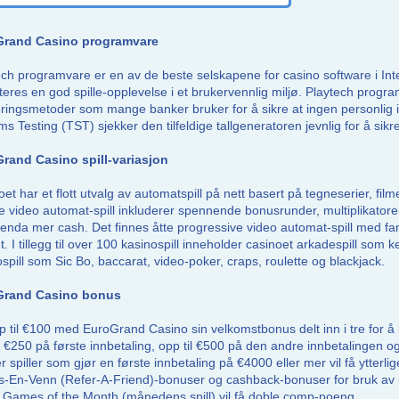
Grand Casino programvare
ch programvare er en av de beste selskapene for casino software i Inter
teres en god spille-opplevelse i et brukervennlig miljø. Playtech pro
eringsmetoder som mange banker bruker for å sikre at ingen personlig in
s Testing (TST) sjekker den tilfeldige tallgeneratoren jevnlig for å sikre
rand Casino spill-variasjon
et har et flott utvalg av automatspill på nett basert på tegneserier, f
 video automat-spill inkluderer spennende bonusrunder, multiplikatorer
 enda mer cash. Det finnes åtte progressive video automat-spill med fan
. I tillegg til over 100 kasinospill inneholder casinoet arkadespill som
spill som Sic Bo, baccarat, video-poker, craps, roulette og blackjack.
Grand Casino bonus
 til €100 med EuroGrand Casino sin velkomstbonus delt inn i tre for å b
l €250 på første innbetaling, opp til €500 på den andre innbetalingen og
 spiller som gjør en første innbetaling på €4000 eller mer vil få ytterli
s-En-Venn (Refer-A-Friend)-bonuser og cashback-bonuser for bruk av u
er Games of the Month (månedens spill) vil få doble comp-poeng.