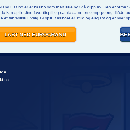
rand Casino er et kasino som man ikke bør gå glipp av. Den enorme ve
t du kan spille dine favorittspill og samle sammen comp-poeng. Både aut
nne et fantastisk utvalg av spill. Kasinoet er stilig og elegant og enhver spi
LAST NED EUROGRAND
BE
CASINO
side
kt oss