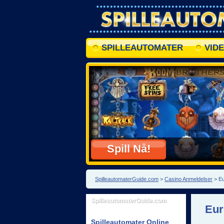
SPILLEAUTOMATER
VID
GRATIS SPILLEAUTOMATER
Spill Nå!
SpilleautomaterGuide.com
>
Casino Anmeldelser
>
Eu
SpilleautomaterGuide.com
Eur
Spilleautomater Online