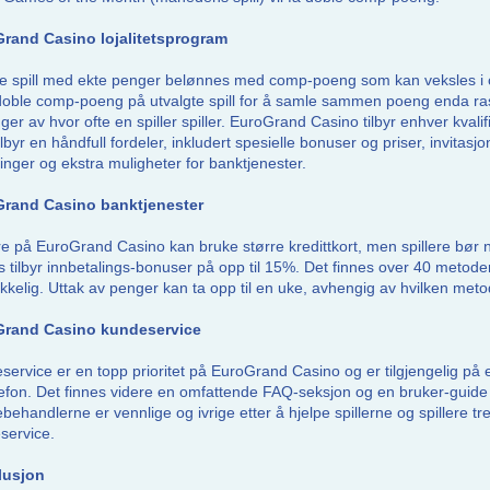
rand Casino lojalitetsprogram
lle spill med ekte penger belønnes med comp-poeng som kan veksles i
doble comp-poeng på utvalgte spill for å samle sammen poeng enda rask
er av hvor ofte en spiller spiller. EuroGrand Casino tilbyr enhver kvalif
lbyr en håndfull fordeler, inkludert spesielle bonuser og priser, invitas
inger og ekstra muligheter for banktjenester.
rand Casino banktjenester
ere på EuroGrand Casino kan bruke større kredittkort, men spillere bør
s tilbyr innbetalings-bonuser på opp til 15%. Det finnes over 40 metoder 
ikkelig. Uttak av penger kan ta opp til en uke, avhengig av hvilken me
Grand Casino kundeservice
ervice er en topp prioritet på EuroGrand Casino og er tilgjengelig på e
lefon. Det finnes videre en omfattende FAQ-seksjon og en bruker-guide 
ehandlerne er vennlige og ivrige etter å hjelpe spillerne og spillere t
service.
lusjon