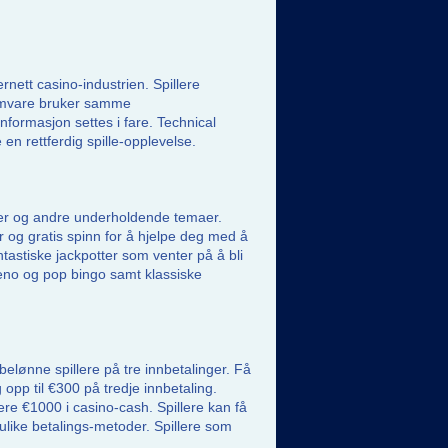
nett casino-industrien. Spillere
gramvare bruker samme
formasjon settes i fare. Technical
 en rettferdig spille-opplevelse.
ilmer og andre underholdende temaer.
 og gratis spinn for å hjelpe deg med å
tastiske jackpotter som venter på å bli
 keno og pop bingo samt klassiske
elønne spillere på tre innbetalinger. Få
 opp til €300 på tredje innbetaling.
gere €1000 i casino-cash. Spillere kan få
like betalings-metoder. Spillere som