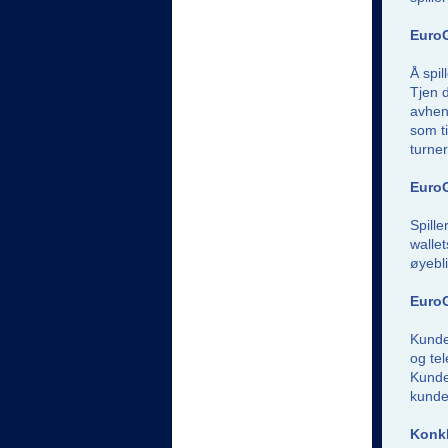
EuroG
Å spi
Tjen 
avheng
som ti
turner
EuroG
Spill
wallet
øyebl
Euro
Kundes
og te
Kundeb
kunde
Konk