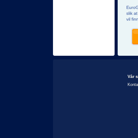
EuroG
slik a
vil fi
Vår 
Konta